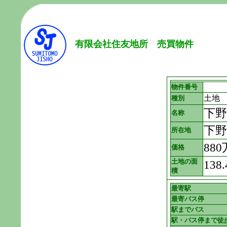
有限会社住友地所 売買物件
物件番号
土地
種別
下野
名称
下野
所在地
88
価格
土地の面
138
積
最寄駅
最寄バス停
駅までバス
駅・バス停まで徒