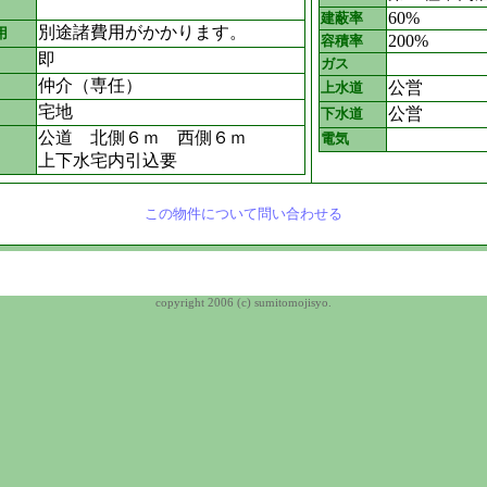
60%
建蔽率
別途諸費用がかかります。
用
200%
容積率
即
ガス
仲介（専任）
公営
上水道
宅地
公営
下水道
公道 北側６ｍ 西側６ｍ
電気
上下水宅内引込要
この物件について問い合わせる
copyright 2006 (c) sumitomojisyo.