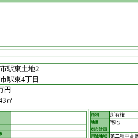
市駅東土地2
市駅東4丁目
0万円
.43㎡
所有権
権利
宅地
地目
都市計画
歩
第二種中高
用途地域